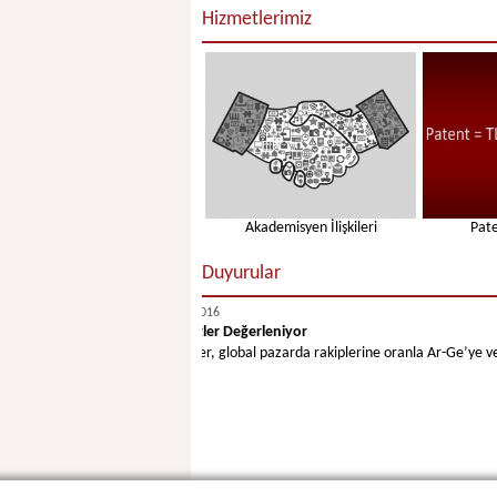
Hizmetlerimiz
Akademisyen İlişkileri
Pat
Duyurular
12.12.2016
Patentler Değerleniyor
Şirketler, global pazarda rakiplerine oranla Ar-Ge’ye ve pate