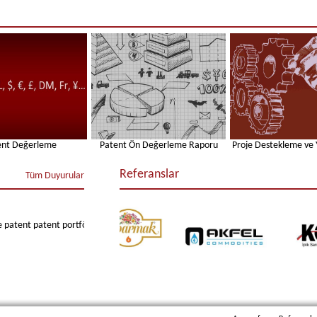
ent Değerleme
Patent Ön Değerleme Raporu
Proje Destekleme ve Y
Referanslar
Tüm Duyurular
nt patent portföylerine yaptıkları yatırımlar kadar başarı sağlıyor. »