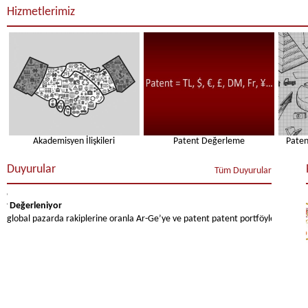
Hizmetlerimiz
Akademisyen İlişkileri
Patent Değerleme
Pate
Duyurular
Tüm Duyurular
ğerleniyor
obal pazarda rakiplerine oranla Ar-Ge’ye ve patent patent portföylerine yaptıkları 