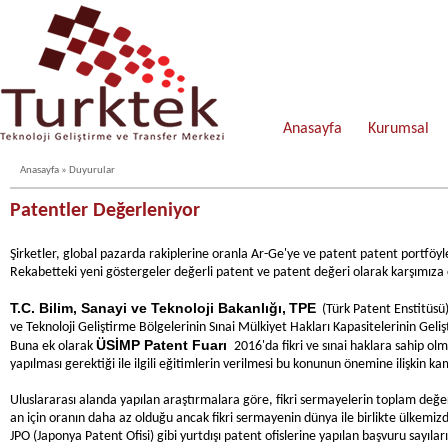
Anasayfa
Kurumsal
Anasayfa
»
Duyurular
Patentler Değerleniyor
Şirketler, global pazarda rakiplerine oranla Ar-Ge'ye ve patent patent portföyl
Rekabetteki yeni göstergeler değerli patent ve patent değeri olarak karşımıza ç
T.C. Bilim, Sanayi ve Teknoloji Bakanlığı,
TPE
(Türk Patent Enstitüsü
ve Teknoloji Geliştirme Bölgelerinin Sınai Mülkiyet Hakları Kapasitelerinin Geli
ÜSİMP Patent Fuarı
Buna ek olarak
2016'da fikri ve sınai haklara sahip ol
yapılması gerektiği ile ilgili eğitimlerin verilmesi bu konunun önemine ilişkin 
Uluslararası alanda yapılan araştırmalara göre, fikri sermayelerin toplam değer
an için oranın daha az olduğu ancak fikri sermayenin dünya ile birlikte ülkem
JPO (Japonya Patent Ofisi) gibi yurtdışı patent ofislerine yapılan başvuru sayıları