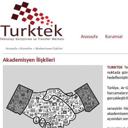
Anasayfa
Kurumsal
Anasayfa
» Hizmetler » Akademisyen İlişkileri
Akademisyen İlişkileri
TURKTEK
Tek
noktada göre
hedeflemiştir
Türkiye, Ar-
harcamaların
gerçekleştiri
sanayinin hiz
akademisyen 
açısından son