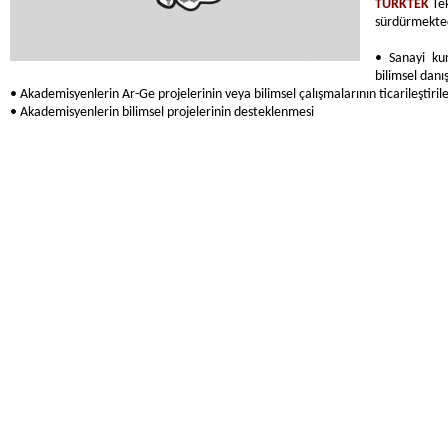
TURKTEK
Te
sürdürmekted
• Sanayi kur
bilimsel danı
• Akademisyenlerin Ar-Ge projelerinin veya bilimsel çalışmalarının ticarileştiril
• Akademisyenlerin bilimsel projelerinin desteklenmesi