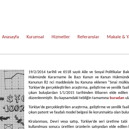
Anasayfa
Kurumsal
Hizmetler
Referanslar
Makale & Y
19/2/2014 tarihli ve 6518 sayılı Aile ve Sosyal Politikalar B
Hükmünde Kararname ile Bazı Kanun ve Kanun Hükmünde K
Kanunun 82 nci maddesiyle bu Kanuna eklenen “Sınai mülkiyet
Türkiye’de gerçekleştirilen araştırma, geliştirme ve yenilik faali
çıkan buluşlardan 1/1/2015 tarihinden itibaren elde edilen 
düzenlenmiştir. Bu kapsamdaki tebliğin tamamına
buradan
ul
Türkiye’de gerçekleştirilen araştırma, geliştirme ve yenilik faali
çıkan patent ve faydalı model belgesi ile korunmakta olan buluş
Kiralanması, Devri veya satışı, Türkiye’de seri üretime tab
kullanılması sonucu üretilen ürünlerin satışından elde edilen