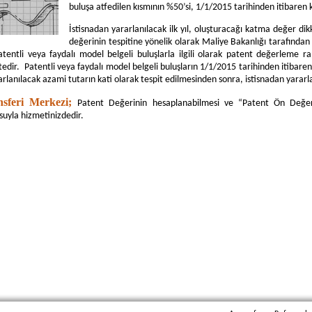
buluşa atfedilen kısmının %50’si, 1/1/2015 tarihinden itibaren
İstisnadan yararlanılacak ilk yıl, oluşturacağı katma değer dik
değerinin tespitine yönelik olarak Maliye Bakanlığı tarafında
patentli veya faydalı model belgeli buluşlarla ilgili olarak patent değerlem
edir.
Patentli veya faydalı model belgeli buluşların 1/1/2015 tarihinden itibaren
anılacak azami tutarın kati olarak tespit edilmesinden sonra, istisnadan yararl
nsferi Merkezi;
Patent Değerinin hesaplanabilmesi ve “Patent Ön Değer
suyla hizmetinizdedir.