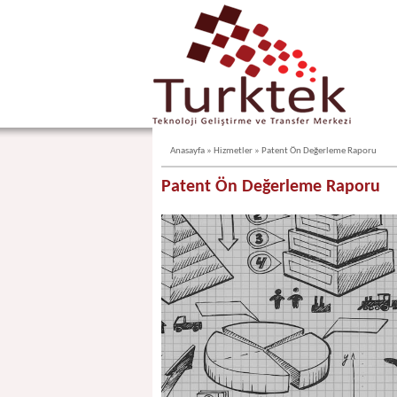
Anasayfa
» Hizmetler » Patent Ön Değerleme Raporu
Patent Ön Değerleme Raporu