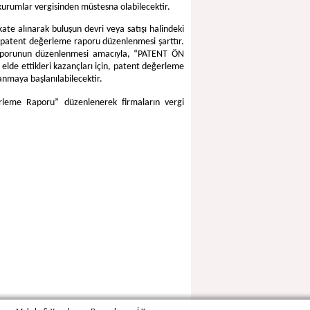
 kurumlar vergisinden müstesna olabilecektir.
kate alınarak buluşun devri veya satışı halindeki
n patent değerleme raporu düzenlenmesi şarttır.
e raporunun düzenlenmesi amacıyla, “PATENT ÖN
 elde ettikleri kazançları için, patent değerleme
anmaya başlanılabilecektir.
leme Raporu” düzenlenerek firmaların vergi