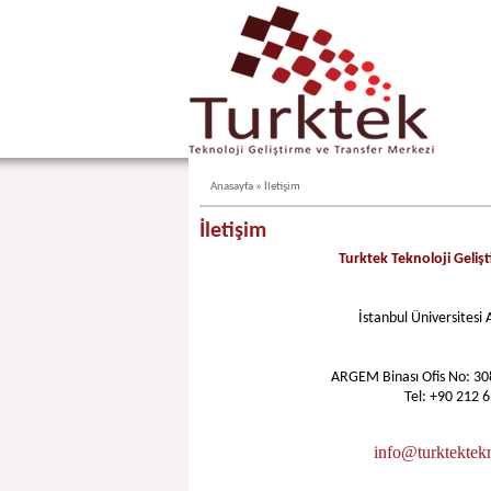
Anasayfa
»
İletişim
İletişim
Turktek Teknoloji Gelişt
İstanbul Üniversitesi A
ARGEM Binası Ofis No: 3
Tel: +90 212 
info@turktektekn