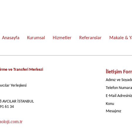
Anasayfa
Kurumsal
Hizmetler
Referanslar
Makale & Y
irme ve Transferi Merkezi
İletişim Fo
Adınız ve Soyadı
vcılar Yerleşkesi
Telefon Numara
E-Mail Adresini
08 AVCILAR İSTANBUL
Konu
691 61 34
Mesajınız
oloji.com.tr