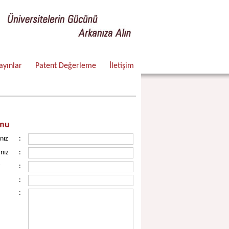
ayınlar
Patent Değerleme
İletişim
rmu
nız
:
nız
:
z
:
:
: